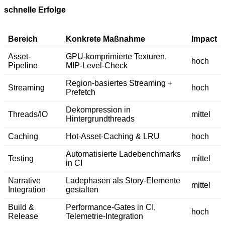
schnelle Erfolge
Bereich
Konkrete Maßnahme
Impact
Asset-
GPU-komprimierte Texturen,
hoch
Pipeline
MIP-Level-Check
Region-basiertes Streaming +
Streaming
hoch
Prefetch
Dekompression in
Threads/IO
mittel
Hintergrundthreads
Caching
Hot-Asset-Caching & LRU
hoch
Automatisierte Ladebenchmarks
Testing
mittel
in CI
Narrative
Ladephasen als Story-Elemente
mittel
Integration
gestalten
Build &
Performance-Gates in CI,
hoch
Release
Telemetrie-Integration