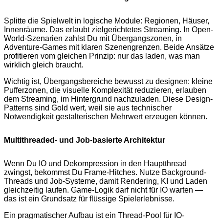
Splitte die Spielwelt in logische Module: Regionen, Häuser,
Innenräume. Das erlaubt zielgerichtetes Streaming. In Open-
World-Szenarien zahlst Du mit Übergangszonen, in
Adventure-Games mit klaren Szenengrenzen. Beide Ansätze
profitieren vom gleichen Prinzip: nur das laden, was man
wirklich gleich braucht.
Wichtig ist, Übergangsbereiche bewusst zu designen: kleine
Pufferzonen, die visuelle Komplexität reduzieren, erlauben
dem Streaming, im Hintergrund nachzuladen. Diese Design-
Patterns sind Gold wert, weil sie aus technischer
Notwendigkeit gestalterischen Mehrwert erzeugen können.
Multithreaded- und Job-basierte Architektur
Wenn Du IO und Dekompression in den Hauptthread
zwingst, bekommst Du Frame-Hitches. Nutze Background-
Threads und Job-Systeme, damit Rendering, KI und Laden
gleichzeitig laufen. Game-Logik darf nicht für IO warten —
das ist ein Grundsatz für flüssige Spielerlebnisse.
Ein pragmatischer Aufbau ist ein Thread-Pool für IO-