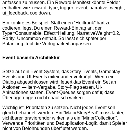
anfassen zu müssen. Ein Reward-Manifest könnte Felder
enthalten wie: reward_type, trigger_event, narrative_weight,
ui_feedback, cooldown.
Ein konkretes Beispiel: Statt einen “Heiltrank” hart zu
codieren, legst Du einen Reward-Eintrag an, der
Type=Consumable, Effect=Heilung, NarrativeWeight=0.2,
Rarity=Uncommon enthält. So lässt sich später per
Balancing-Tool die Verfügbarkeit anpassen.
Event-basierte Architektur
Setze auf ein Event-System, das Story-Events, Gameplay-
Events und UI-Events miteinander verknüpft. Wenn ein
Dialog abgeschlossen wird, feuert das Event ein Set an
Aktionen — Item-Vergabe, Story-Flag setzen, UI-
Animationen starten. Event-Queues sorgen dafür, dass
Überlagerungen nicht chaotisch wirken.
Wichtig ist, Prioritäten zu setzen. Nicht jedes Event soll
gleich behandelt werden. Ein “MajorStoryBeat” muss lauter,
sichtbarer, gravierender wirken als ein “MinorCollection”.
Verwende Prioritäten und Deduplication-Logik, damit Spieler
nicht von Belohnungen überflutet werden.