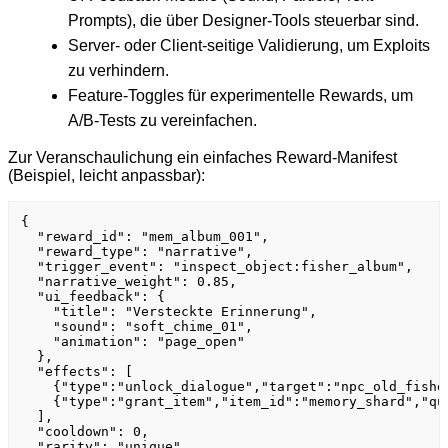
Prompts), die über Designer-Tools steuerbar sind.
Server- oder Client-seitige Validierung, um Exploits
zu verhindern.
Feature-Toggles für experimentelle Rewards, um
A/B-Tests zu vereinfachen.
Zur Veranschaulichung ein einfaches Reward-Manifest
(Beispiel, leicht anpassbar):
{

  "reward_id": "mem_album_001",

  "reward_type": "narrative",

  "trigger_event": "inspect_object:fisher_album",

  "narrative_weight": 0.85,

  "ui_feedback": {

    "title": "Versteckte Erinnerung",

    "sound": "soft_chime_01",

    "animation": "page_open"

  },

  "effects": [

    {"type":"unlock_dialogue","target":"npc_old_fisher
    {"type":"grant_item","item_id":"memory_shard","qua
  ],

  "cooldown": 0,

  "rarity": "unique"
