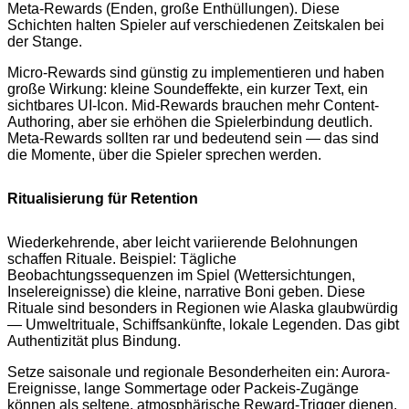
Meta-Rewards (Enden, große Enthüllungen). Diese
Schichten halten Spieler auf verschiedenen Zeitskalen bei
der Stange.
Micro-Rewards sind günstig zu implementieren und haben
große Wirkung: kleine Soundeffekte, ein kurzer Text, ein
sichtbares UI-Icon. Mid-Rewards brauchen mehr Content-
Authoring, aber sie erhöhen die Spielerbindung deutlich.
Meta-Rewards sollten rar und bedeutend sein — das sind
die Momente, über die Spieler sprechen werden.
Ritualisierung für Retention
Wiederkehrende, aber leicht variierende Belohnungen
schaffen Rituale. Beispiel: Tägliche
Beobachtungssequenzen im Spiel (Wettersichtungen,
Inselereignisse) die kleine, narrative Boni geben. Diese
Rituale sind besonders in Regionen wie Alaska glaubwürdig
— Umweltrituale, Schiffsankünfte, lokale Legenden. Das gibt
Authentizität plus Bindung.
Setze saisonale und regionale Besonderheiten ein: Aurora-
Ereignisse, lange Sommertage oder Packeis-Zugänge
können als seltene, atmosphärische Reward-Trigger dienen.